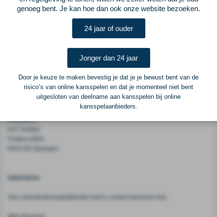
lopen, nu krijgt AZ nog een bescheiden vergoeding voor de 29-jarige Belg.
genoeg bent. Je kan hoe dan ook onze website bezoeken.
Hij speelde sinds 2006 voor de club uit Alkmaar en won in die periode van
zevenenhalf jaar de landstitel, de KNVB-beker en de Johan Cruijff Schaal. In
24 jaar of ouder
163 competitiewedstrijden droeg hij het shirt van AZ, maar nu vindt de
linkspoot het tijd om zijn carrière bij PAOK niet leven in te blazen.
Jonger dan 24 jaar
Voetbalcentraal
Door je keuze te maken bevestig je dat je je bewust bent van de
risico’s van online kansspelen en dat je momenteel niet bent
uitgesloten van deelname aan kansspelen bij online
Voetbalcentraal is een merk van
ELF VOETBAL
kansspelaanbieders.
Postadres
ELF Voetbal
Postbus 6684
6503 GD Nijmegen
Adverteren
Voor advertentiemogelijkheden kunt u contact opnemen met:
Mike Bogaard