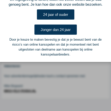
genoeg bent. Je kan hoe dan ook onze website bezoeken.
Voetbalcentraal
24 jaar of ouder
Voetbalcentraal is een merk van
ELF VOETBAL
Jonger dan 24 jaar
Postadres
Door je keuze te maken bevestig je dat je je bewust bent van de
ELF Voetbal
risico’s van online kansspelen en dat je momenteel niet bent
Postbus 6684
uitgesloten van deelname aan kansspelen bij online
6503 GD Nijmegen
kansspelaanbieders.
Adverteren
Voor advertentiemogelijkheden kunt u contact opnemen met:
Mike Bogaard
MIKE@ELF-PANNA.NL