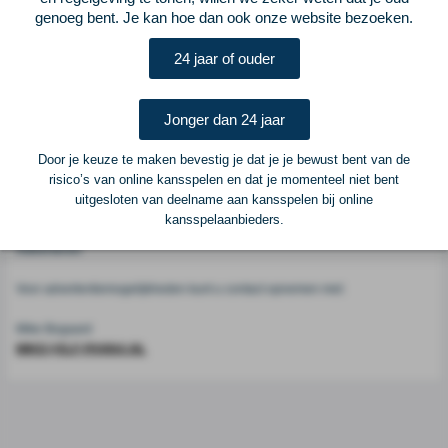
genoeg bent. Je kan hoe dan ook onze website bezoeken.
Voetbalcentraal
24 jaar of ouder
Voetbalcentraal is een merk van
ELF VOETBAL
Jonger dan 24 jaar
Postadres
ELF Voetbal
Door je keuze te maken bevestig je dat je je bewust bent van de
Postbus 6684
risico’s van online kansspelen en dat je momenteel niet bent
6503 GD Nijmegen
uitgesloten van deelname aan kansspelen bij online
kansspelaanbieders.
Adverteren
Voor advertentiemogelijkheden kunt u contact opnemen met:
Mike Bogaard
MIKE@ELF-PANNA.NL