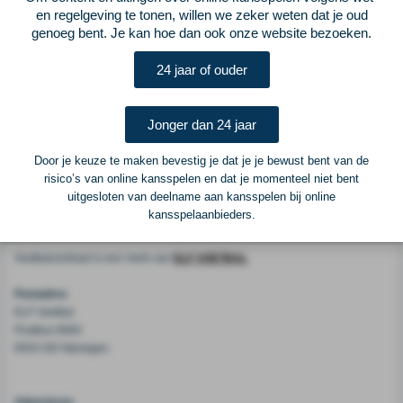
afstandsschot van Thomas Bruns: 1-3. Mike te Wierik was nog dichtbij de 2-
en regelgeving te tonen, willen we zeker weten dat je oud
3, maar doelman Sergio Rochet pakte zijn inzet. Na rust leverde de eerste
genoeg bent. Je kan hoe dan ook onze website bezoeken.
mogelijkheid voor AZ direct een treffer op en leek het duel beslist. Alireza
Jahanbakhsh scoorde met een volley: 1-4. Heracles knokte zich echter terug
24 jaar of ouder
via Mark-Jan Fledderus (schot) en Wout Weghorst (counter): 3-4. Door een
eigen doelpunt werd die hoop aan flarden geschoten. Bruns kopte een
corner in eigen doel: 3-5. Ben Rienstra kopte nog een voorzet en zette de 3-
Jonger dan 24 jaar
6 eindstand op het scorebord. Door de zege stijgt AZ naar de vierde plaats
en is het gat met nummer drie Heracles verkleind met een punt.
Door je keuze te maken bevestig je dat je je bewust bent van de
risico’s van online kansspelen en dat je momenteel niet bent
uitgesloten van deelname aan kansspelen bij online
Voetbalcentraal
kansspelaanbieders.
Voetbalcentraal is een merk van
ELF VOETBAL
Postadres
ELF Voetbal
Postbus 6684
6503 GD Nijmegen
Adverteren