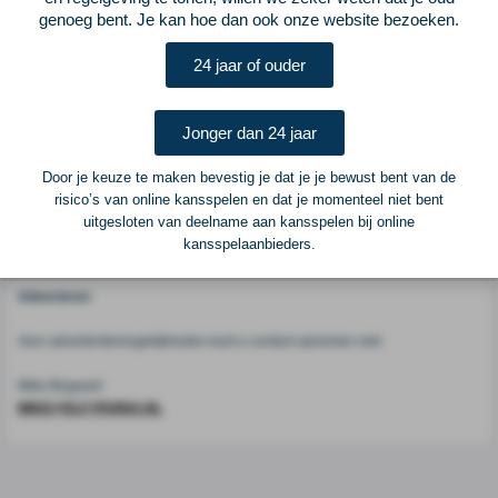
genoeg bent. Je kan hoe dan ook onze website bezoeken.
Voetbalcentraal
24 jaar of ouder
Voetbalcentraal is een merk van
ELF VOETBAL
Jonger dan 24 jaar
Postadres
Door je keuze te maken bevestig je dat je je bewust bent van de
ELF Voetbal
risico’s van online kansspelen en dat je momenteel niet bent
Postbus 6684
uitgesloten van deelname aan kansspelen bij online
6503 GD Nijmegen
kansspelaanbieders.
Adverteren
Voor advertentiemogelijkheden kunt u contact opnemen met:
Mike Bogaard
MIKE@ELF-PANNA.NL