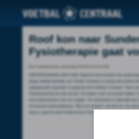
Roof kon naar Sunder
Fysiotherapie gaat v
Door Voetbalcentraal, wednesday 2016-02-24 21:01:08
AMSTERDAM/VELSEN-ZUID. Babiche Roof heeft in de winterstop 
jarige middenveldster van Telstar Vrouwen is bezig met andere d
opgegroeide speelster in gesprek met
Voetbal Centraal
. “Over v
Sunderland bij me aan de bel. Ze wilden naar me komen kijken. Op
een buitenlandse club me volgde.” En dat terwijl ze eigenlijk pa
chronische keelontsteking. “Met een angina”, doceert ze. De op
weg is, gaat ze weer fluitend door het leven.
Morgen op Voetbal C