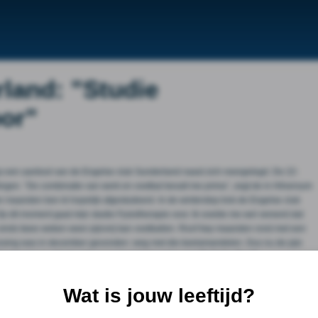
land: "Studie
oor"
een aanbod van de Engelse club Sunderland naast zich neergelegd. De 22-
ingen. “De combinatie van werk en voetbal bevalt me prima”, zegt de in Hilversum
ier maanden ben ik hopelijk afgestudeerd. In de winterstop trok de Engelse club
 dit moment gaat mijn studie Fysiotherapie voor. Ik voelde me wel vereerd dat
s sinds twee weken weer pijnvrij kan voetballen. Roof liep maanden rond met een
lossing was in december gevonden: weg met die keelamandelen. Dus nu de pijn
entraal een uitgebreid en exclusief interview met Babiche Roof!
Wat is jouw leeftijd?