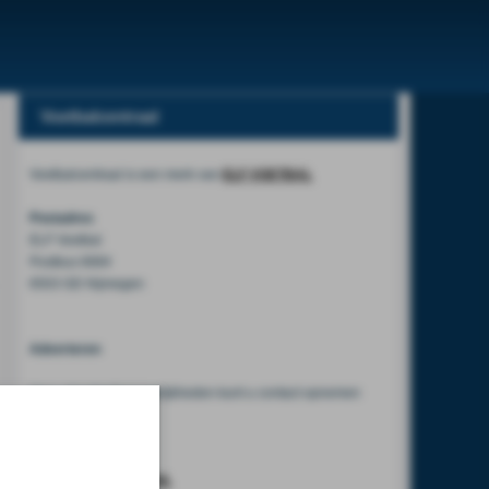
Voetbalcentraal
Voetbalcentraal is een merk van
ELF VOETBAL
Postadres
ELF Voetbal
Postbus 6684
6503 GD Nijmegen
Adverteren
Voor advertentiemogelijkheden kunt u contact opnemen
met:
Mike Bogaard
MIKE@ELF-PANNA.NL