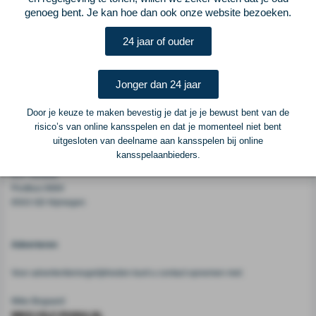
''Als de supporters een elftal zien dat er alles voor over heeft om niet te
genoeg bent. Je kan hoe dan ook onze website bezoeken.
verliezen, dan kan het bijna niet meer misgaan. Die nederlagen in de
competitie zijn doodzonde. Het doet als Feyenoord-supporter pijn'', zo
24 jaar of ouder
besluit de jeugdtrainer van FC Utrecht.
Jonger dan 24 jaar
Voetbalcentraal
Door je keuze te maken bevestig je dat je je bewust bent van de
risico’s van online kansspelen en dat je momenteel niet bent
Voetbalcentraal is een merk van
ELF VOETBAL
uitgesloten van deelname aan kansspelen bij online
kansspelaanbieders.
Postadres
ELF Voetbal
Postbus 6684
6503 GD Nijmegen
Adverteren
Voor advertentiemogelijkheden kunt u contact opnemen met:
Mike Bogaard
MIKE@ELF-PANNA.NL