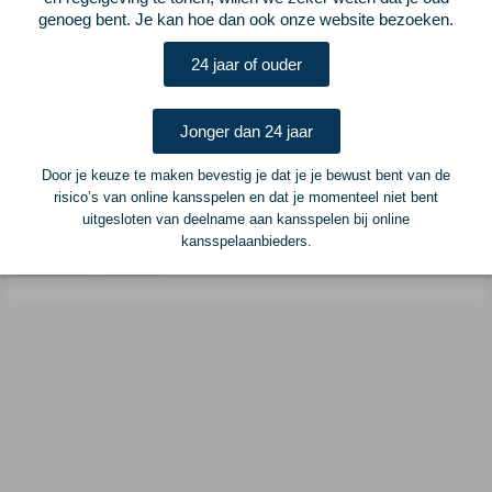
genoeg bent. Je kan hoe dan ook onze website bezoeken.
Postadres
ELF Voetbal
24 jaar of ouder
Postbus 6684
6503 GD Nijmegen
Jonger dan 24 jaar
Adverteren
Door je keuze te maken bevestig je dat je je bewust bent van de
Voor advertentiemogelijkheden kunt u contact opnemen met:
risico’s van online kansspelen en dat je momenteel niet bent
uitgesloten van deelname aan kansspelen bij online
Mike Bogaard
kansspelaanbieders.
MIKE@ELF-PANNA.NL