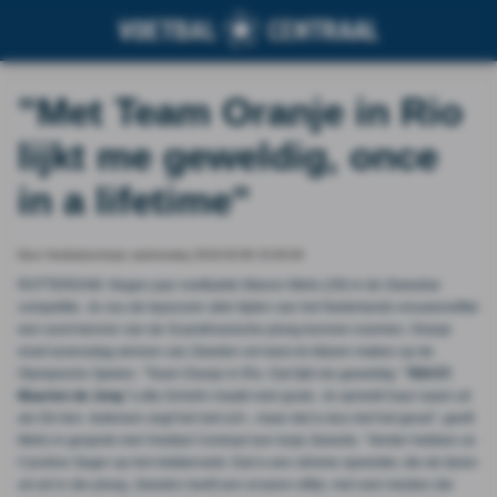
"Met Team Oranje in Rio
lijkt me geweldig, once
in a lifetime"
Door Voetbalcentraal, wednesday 2016-03-09 15:00:00
ROTTERDAM. Negen jaar voetbalde Manon Melis (29) in de Zweedse
competitie. Je zou de topscorer aller tijden van het Nederlands vrouwenelftal
een soort kenner van de Scandinavische ploeg kunnen noemen. Oranje
moet woensdag winnen van Zweden om kans te blijven maken op de
Olympische Spelen. “Team Oranje in Rio. Dat lijkt me geweldig.”
TEKST:
Maarten de Jong
“Lotta Schelin maakt veel goals. Je spreekt haar naam uit
als Gó-lien. Iedereen zegt het met sch-, maar dat is dus niet het geval”, geeft
Melis in gesprek met
Voetbal Centraal
een lesje Zweeds. “Verder hebben ze
Caroline Seger op het middenveld. Dat is een slimme speelster, die de lijnen
uit zet in die ploeg. Zweden heeft een ervaren elftal, met veel meiden die