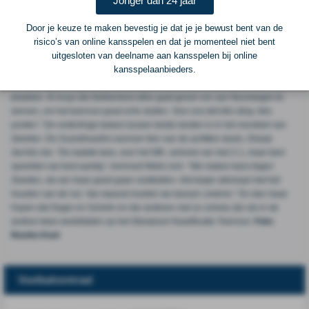
Jonger dan 24 jaar
nog vier jaar voetbal. Het EK in 2017? Wie weet.” Oranje - met drie punten -
moet woensdag winnen van Zweden - met zes punten - om nog zicht te
Door je keuze te maken bevestig je dat je je bewust bent van de
houden op Rio de Janeiro. Daarnaast is de ploeg van bondscoach Arjan van
risico’s van online kansspelen en dat je momenteel niet bent
der Laan afhankelijk van het resultaat bij het duel tussen Noorwegen tegen
uitgesloten van deelname aan kansspelen bij online
Zwitserland. “Als buitenstaander ben ik trots als een Nederlands team op de
kansspelaanbieders.
Spelen staat. Wow, Oranje, denk ik dan bij mezelf”, zegt Melis. “Het lijkt me
helemaal geweldig om ons met het Nederlands vrouwenelftal ook te
plaatsen. Ik hoop dat Zwitserland alles gaat geven om van Noorwegen te
winnen, om het toernooi goed af te sluiten. Voor ons telt één ding: drie
punten.” De onderlinge balans tussen beide landen is in het voordeel van
Zweden. De Scandinaviërs wonnen tien van de achttien duels, Oranje
slechts vier. “De laatste keer, voor het WK, verloren we met 2-1, maar toen
speelden we best aardig”, herinnert Melis zich. “We maken kans tegen
Zweden, als we maar goed gaan voetballen. Het begin allemaal met het
houden van de nul. Van daaruit moeten we kansen creëren.” En dan maar
hopen dat Seger en Schelin en die anderen niet zo scherp zijn als in de
andere twee wedstrijden op het Olympisch Kwalificatie Toernooi.
Foto:
Remko Kool
Voetbalcentraal