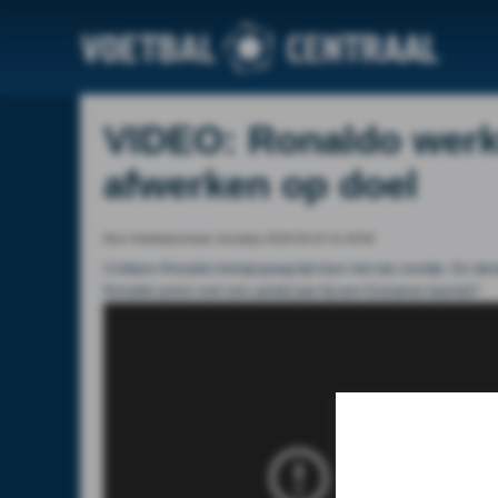
VIDEO: Ronaldo werk
afwerken op doel
Door Voetbalcentraal, thursday 2016-03-10 11:19:00
Cristiano Ronaldo brengt graag tijd door met zijn zoontje. De st
Ronaldo junior over een aantal jaar bij een Europese topclub?