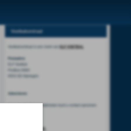
Voetbalcentraal
Voetbalcentraal is een merk van
ELF VOETBAL
Postadres
ELF Voetbal
Postbus 6684
6503 GD Nijmegen
Adverteren
Voor advertentiemogelijkheden kunt u contact opnemen
met:
Mike Bogaard
MIKE@ELF-PANNA.NL