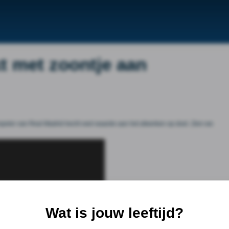
t met zoontje aan
erspeler van Real Madrid hecht veel waarde aan het afwerken op doel. Zien we
Wat is jouw leeftijd?