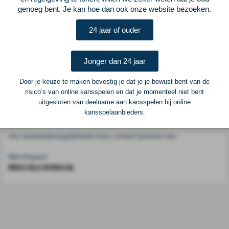
Voetbalcentraal
genoeg bent. Je kan hoe dan ook onze website bezoeken.
24 jaar of ouder
Voetbalcentraal is een merk van
ELF VOETBAL
Postadres
Jonger dan 24 jaar
ELF Voetbal
Postbus 6684
Door je keuze te maken bevestig je dat je je bewust bent van de
6503 GD Nijmegen
risico’s van online kansspelen en dat je momenteel niet bent
uitgesloten van deelname aan kansspelen bij online
kansspelaanbieders.
Adverteren
Voor advertentiemogelijkheden kunt u contact opnemen met:
Mike Bogaard
MIKE@ELF-PANNA.NL