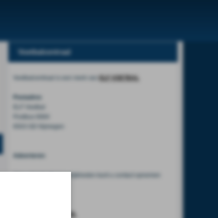
Voetbalcentraal
Voetbalcentraal is een merk van
ELF VOETBAL
Postadres
ELF Voetbal
Postbus 6684
6503 GD Nijmegen
Adverteren
Voor advertentiemogelijkheden kunt u contact opnemen
met:
Mike Bogaard
MIKE@ELF-PANNA.NL