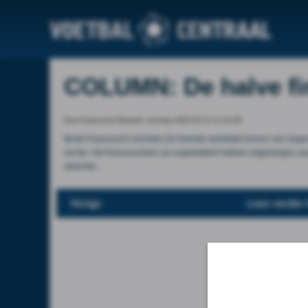
COLUMN: De halve fin
Door Feyenoord Netwerk, monday 2024-02-12 11:31:00
Beste Feyenoord-vrienden,De tweede wedstrijd binnen vier dage
eerste. Het thuisvoordeel zal ongetwijfeld hebben bijgedragen a
absentie...
Vorige
Lees verder