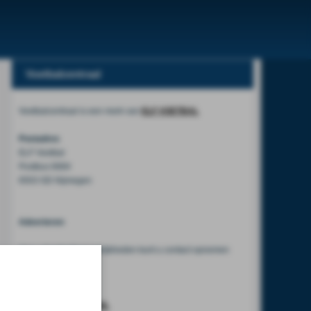
Voetbalcentraal
Voetbalcentraal is een merk van
ELF VOETBAL
Postadres
ELF Voetbal
Postbus 6684
6503 GD Nijmegen
Adverteren
Voor advertentiemogelijkheden kunt u contact opnemen
met:
Mike Bogaard
MIKE@ELF-PANNA.NL