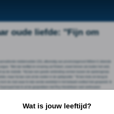
ar oude liefde: ''Fijn om
 aanvallende middenvelder (33), afkomstig van provinciegenoot Willem II, tekende
ague. ''Met zijn leeftijd en ervaring zal Robert, zowel binnen als buiten het veld,
uit op de clubsite. ''Hij kan een goede verbinding vormen tussen de spelersgroep
r, maar hij kan ook uit de voeten in de spitspositie.'' ''Ik ben trots om terug te
s toch de club waar ik mijn eerste wedstrijd in het betaald voetbal heb gespeeld. Ik
n. Daarnaast heb ik uit de gesprekken met Roy Hendriksen veel vertrouwen
 te tekenen.''
 Fijn om weer terug te zijn waar het allemaal begon!!
Wat is jouw leeftijd?