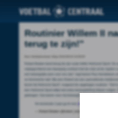
Routinier Willem II na
terug te zijn!''
Door Voetbalcentraal, friday 2016-06-03 10:09:00
Robert Braber keert terug bij zijn oude liefde Helmond Sport. De
vrijdagochtend een tweejarig contract met de club uit de Jupiler Le
een belangrijke pion voor ons zijn'', legt trainer Roy Hendriksen 
en technische staf. Wij zien Robert als een aanvallende middenvelde
keren bij Helmond Sport'', reageert de opgetogen routinier. ''Het i
ben Helmond Sport altijd met extra belangstelling blijven volge
gekregen. Dat waren voor mij belangrijke redenen om een contract
De komende 2 jaar ga ik voor
@HelmondSport
voetballen.
— Robert Braber (@robert_braber)
3 juni 2016