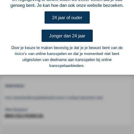
belang geweest bij het maken van deze keuze.''
genoeg bent. Je kan hoe dan ook onze website bezoeken.
24 jaar of ouder
Voetbalcentraal
Jonger dan 24 jaar
Voetbalcentraal is een merk van
ELF VOETBAL
Door je keuze te maken bevestig je dat je je bewust bent van de
Postadres
risico’s van online kansspelen en dat je momenteel niet bent
ELF Voetbal
uitgesloten van deelname aan kansspelen bij online
Postbus 6684
kansspelaanbieders.
6503 GD Nijmegen
Adverteren
Voor advertentiemogelijkheden kunt u contact opnemen met:
Mike Bogaard
MIKE@ELF-PANNA.NL