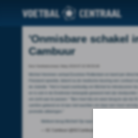
'Onmisbare schakel i
Cambuur
Door Voetbalcentraal, friday 2016-07-22 09:53:46
Michiel Hemmen verlaat Excelsior Rotterdam en keert per direct 
Friesland speelde, tekent na de medische keuring een contract v
de clubsite: ''Het is haast overbodig om Michiel te introduceren
en is ook in de Eredivisie belangrijk geweest met zijn doelpunten
om zicht aan te passen.'' ''Ben heel blij om weer terug te zijn bi
carrière gekend en ik kan niet wachten om daar een mooi vervolg
promotie afdwingen.''
Welkom terug Michiel! Op naar meer onvergetelijke mom
— SC Cambuur (@SCCambuurLwd)
22 juli 2016