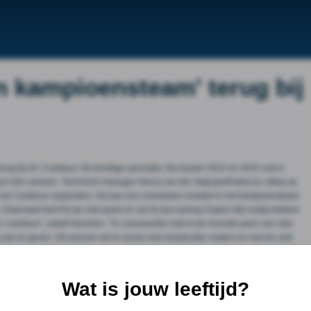
n kampioensteam' terug bij
terug bij SC Cambuur. De bonkige aanvaller, die tussen 2012 en 2015 ook in
oor één seizoen. Technisch manager Henry van der Vegt geeft tekst en uitleg op
 bij de Cambuur-supporters. Hij was een onmisbare schakel in het kampioensteam
. Daarnaast kent hij de club goed en zal hij dus weinig of geen tijd nodig hebben
j SC Cambuur'', jubelt Hemmen. ''In Leeuwarden heb ik de mooiste jaren van mijn
 aan te geven. Dit seizoen wil ik vooral veel doelpunten maken en met de club
enten!
#Cambuur
pic.twitter.com/4H53lOJ55A
Wat is jouw leeftijd?