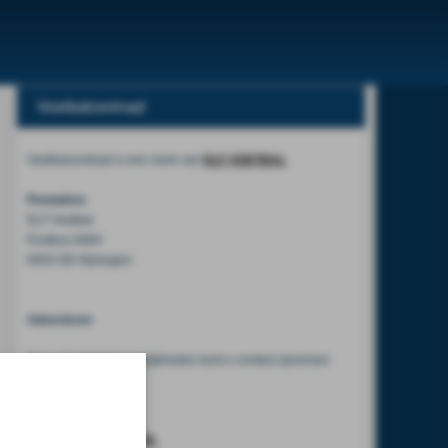
Voetbalcentraal
Voetbalcentraal is een merk van
ELF VOETBAL
Postadres
ELF Voetbal
Postbus 6684
6503 GD Nijmegen
Adverteren
Voor advertentiemogelijkheden kunt u contact opnemen
met:
Mike Bogaard
MIKE@ELF-PANNA.NL