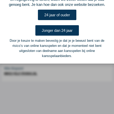
genoeg bent. Je kan hoe dan ook onze website bezoeken.
Voetbalcentraal is een merk van
ELF VOETBAL
24 jaar of ouder
Postadres
ELF Voetbal
Postbus 6684
Jonger dan 24 jaar
6503 GD Nijmegen
Door je keuze te maken bevestig je dat je je bewust bent van de
risico’s van online kansspelen en dat je momenteel niet bent
Adverteren
uitgesloten van deelname aan kansspelen bij online
kansspelaanbieders.
Voor advertentiemogelijkheden kunt u contact opnemen met:
Mike Bogaard
MIKE@ELF-PANNA.NL