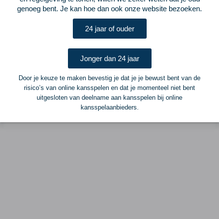
Postadres
genoeg bent. Je kan hoe dan ook onze website bezoeken.
ELF Voetbal
Postbus 6684
24 jaar of ouder
6503 GD Nijmegen
Jonger dan 24 jaar
Adverteren
Door je keuze te maken bevestig je dat je je bewust bent van de
Voor advertentiemogelijkheden kunt u contact opnemen met:
risico’s van online kansspelen en dat je momenteel niet bent
uitgesloten van deelname aan kansspelen bij online
Mike Bogaard
kansspelaanbieders.
MIKE@ELF-PANNA.NL