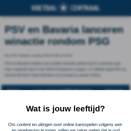
PSV en Bavaria lanceren
winactie rondom PSG
Door PSV Netwerk, tuesday 2024-10-08 12:19:00
PSV en Bavaria hebben een unieke winactie gelanceerd in aanloop naar
haar volgende duel in de UEFA Champions League. 22 oktober gaat PSV op
bezoek bij Paris Saint-Germain en jij maakt nu samen met je...
Vorige
Lees verder bij PSV Netwerk
Volgende
Voetbalcentraal
Wat is jouw leeftijd?
Voetbalcentraal is een merk van
ELF VOETBAL
Om content en uitingen over online kansspelen volgens wet-
en regelgeving te tonen, willen we zeker weten dat je oud