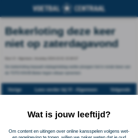
Bekerloting deze keer
niet op zaterdagavond
Door VI - Algemeen, thursday 2024-10-31 10:40:07
De bekerloting bepaalt vrijdagmiddag welke ploegen het in ronde twee van
de TOTO KNVB Beker tegen elkaar opnemen.
Vorige
Lees verder bij VI - Algemeen
Volgende
Voetbalcentraal
Wat is jouw leeftijd?
Voetbalcentraal is een merk van
ELF VOETBAL
Om content en uitingen over online kansspelen volgens wet-
Postadres
en regelgeving te tonen, willen we zeker weten dat je oud