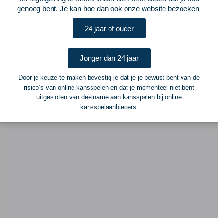
ELF Voetbal
genoeg bent. Je kan hoe dan ook onze website bezoeken.
Postbus 6684
6503 GD Nijmegen
24 jaar of ouder
Adverteren
Jonger dan 24 jaar
Voor advertentiemogelijkheden kunt u contact opnemen met:
Door je keuze te maken bevestig je dat je je bewust bent van de
risico’s van online kansspelen en dat je momenteel niet bent
Mike Bogaard
uitgesloten van deelname aan kansspelen bij online
MIKE@ELF-PANNA.NL
kansspelaanbieders.