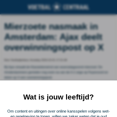
Mierzoete nasmaak in
Amsterdam: Ajax deelt
overwinningspost op X
Door Voetbalprimeur, thursday 2024-10-31 17:21:46
Bij Ajax smaakt de Klassiekerwinst van woensdagavond mierzoet. De
Amsterdammers genieten nog even na van de 0-2 zege op Feyenoord en
delen op X een overwinningspost.
Vorige
Lees verder bij Voetbalprimeur
Volgende
Wat is jouw leeftijd?
Voetbalcentraal
Om content en uitingen over online kansspelen volgens wet-
en regelgeving te tonen, willen we zeker weten dat je oud