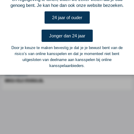
Voetbalcentraal is een merk van
ELF VOETBAL
genoeg bent. Je kan hoe dan ook onze website bezoeken.
Postadres
24 jaar of ouder
ELF Voetbal
Postbus 6684
6503 GD Nijmegen
Jonger dan 24 jaar
Door je keuze te maken bevestig je dat je je bewust bent van de
Adverteren
risico’s van online kansspelen en dat je momenteel niet bent
uitgesloten van deelname aan kansspelen bij online
Voor advertentiemogelijkheden kunt u contact opnemen met:
kansspelaanbieders.
Mike Bogaard
MIKE@ELF-PANNA.NL