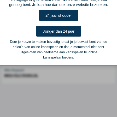
genoeg bent. Je kan hoe dan ook onze website bezoeken.
Voetbalcentraal is een merk van
ELF VOETBAL
24 jaar of ouder
Postadres
ELF Voetbal
Postbus 6684
Jonger dan 24 jaar
6503 GD Nijmegen
Door je keuze te maken bevestig je dat je je bewust bent van de
risico’s van online kansspelen en dat je momenteel niet bent
Adverteren
uitgesloten van deelname aan kansspelen bij online
kansspelaanbieders.
Voor advertentiemogelijkheden kunt u contact opnemen met:
Mike Bogaard
MIKE@ELF-PANNA.NL