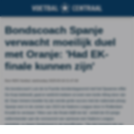
Bondscoach Spanje
verwacht moeilijk duel
met Oranje: 'Had EK-
finale kunnen zijn'
Door NOS Voetbal, wednesday 2025-03-19 21:47:49
Als bondscoach Luis de la Fuente donderdagavond met het Spaanse elftal
De Kuip betreedt, gaat er wellicht meteen al even een korte rilling door zijn
lijf. Daar immers boekte hij zijn eerste grote succes met de nationale ploeg:
Spanje won in de zomer van 2023 de Nations League door in Rotterdam
Kroatië te verslaan."Alles van die finale blijft me bij", vertelt de 63-jarige
oefenmeester aan de vooravond van opnieuw een Nations League-
wedstrijd, nu tegen Nederland in de kwartfinales. "Op dat moment zijn we
begonnen met het opbouwen van een spelplan en een imago. Zo zijn we