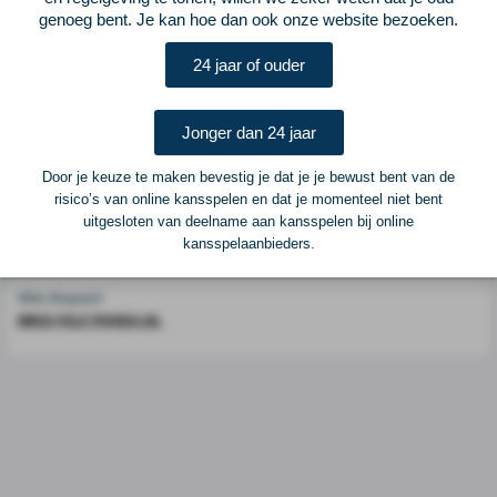
genoeg bent. Je kan hoe dan ook onze website bezoeken.
Voetbalcentraal is een merk van
ELF VOETBAL
24 jaar of ouder
Postadres
ELF Voetbal
Postbus 6684
Jonger dan 24 jaar
6503 GD Nijmegen
Door je keuze te maken bevestig je dat je je bewust bent van de
risico’s van online kansspelen en dat je momenteel niet bent
Adverteren
uitgesloten van deelname aan kansspelen bij online
kansspelaanbieders.
Voor advertentiemogelijkheden kunt u contact opnemen met:
Mike Bogaard
MIKE@ELF-PANNA.NL