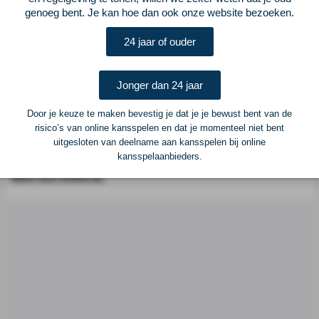
genoeg bent. Je kan hoe dan ook onze website bezoeken.
Postadres
ELF Voetbal
24 jaar of ouder
Postbus 6684
6503 GD Nijmegen
Jonger dan 24 jaar
Adverteren
Door je keuze te maken bevestig je dat je je bewust bent van de
risico’s van online kansspelen en dat je momenteel niet bent
Voor advertentiemogelijkheden kunt u contact opnemen met:
uitgesloten van deelname aan kansspelen bij online
kansspelaanbieders.
Mike Bogaard
MIKE@ELF-PANNA.NL