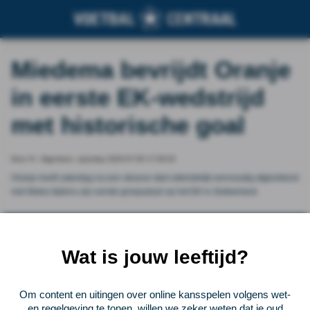
Miedema bevrijdt Oranje
in eerste EK-wedstrijd
met historische goal
Door VI - Algemeen, saturday 2025-07-05 17:56:02
Oranje heeft zaterdag na een stroeve start uiteindelijk eenvoudig afgerekend
met Wales tijdens zijn eerste groepsduel op het EK in Zwitserland.
Vorige
Lees verder bij VI - Algemeen
Volgende
Wat is jouw leeftijd?
Voetbalcentraal
Om content en uitingen over online kansspelen volgens wet-
Voetbalcentraal is een merk van
ELF VOETBAL
en regelgeving te tonen, willen we zeker weten dat je oud