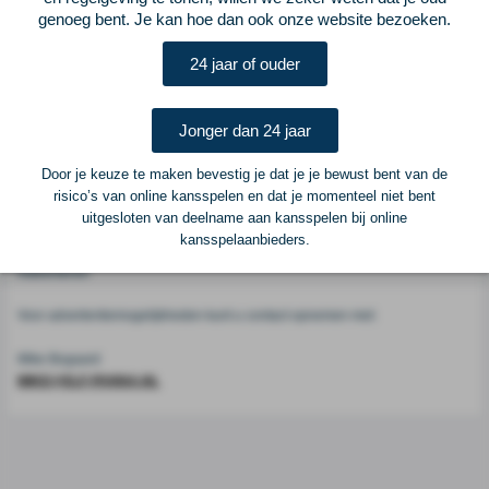
genoeg bent. Je kan hoe dan ook onze website bezoeken.
Voetbalcentraal
24 jaar of ouder
Voetbalcentraal is een merk van
ELF VOETBAL
Jonger dan 24 jaar
Postadres
ELF Voetbal
Door je keuze te maken bevestig je dat je je bewust bent van de
Postbus 6684
risico’s van online kansspelen en dat je momenteel niet bent
6503 GD Nijmegen
uitgesloten van deelname aan kansspelen bij online
kansspelaanbieders.
Adverteren
Voor advertentiemogelijkheden kunt u contact opnemen met:
Mike Bogaard
MIKE@ELF-PANNA.NL