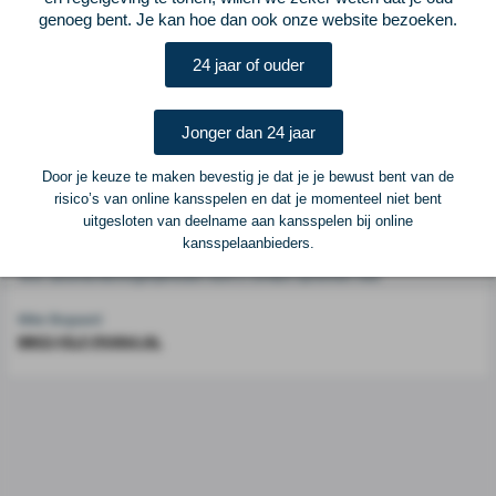
genoeg bent. Je kan hoe dan ook onze website bezoeken.
Voetbalcentraal is een merk van
ELF VOETBAL
24 jaar of ouder
Postadres
ELF Voetbal
Jonger dan 24 jaar
Postbus 6684
6503 GD Nijmegen
Door je keuze te maken bevestig je dat je je bewust bent van de
risico’s van online kansspelen en dat je momenteel niet bent
uitgesloten van deelname aan kansspelen bij online
Adverteren
kansspelaanbieders.
Voor advertentiemogelijkheden kunt u contact opnemen met:
Mike Bogaard
MIKE@ELF-PANNA.NL