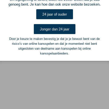
Postadres
genoeg bent. Je kan hoe dan ook onze website bezoeken.
ELF Voetbal
Postbus 6684
24 jaar of ouder
6503 GD Nijmegen
Jonger dan 24 jaar
Adverteren
Door je keuze te maken bevestig je dat je je bewust bent van de
Voor advertentiemogelijkheden kunt u contact opnemen met:
risico’s van online kansspelen en dat je momenteel niet bent
uitgesloten van deelname aan kansspelen bij online
Mike Bogaard
kansspelaanbieders.
MIKE@ELF-PANNA.NL