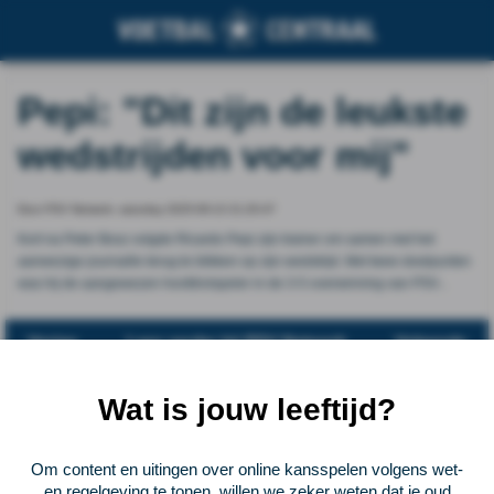
Pepi: "Dit zijn de leukste
wedstrijden voor mij"
Door PSV Netwerk, saturday 2025-09-13 21:20:47
Kort na Peter Bosz volgde Ricardo Pepi zijn trainer om samen met het
aanwezige journaille terug te blikken op zijn wedstrijd. Met twee doelpunten
was hij de aangewezen hoofdrolspeler in de 3-5 overwinning van PSV...
Vorige
Lees verder bij PSV Netwerk
Volgende
Voetbalcentraal
Wat is jouw leeftijd?
Voetbalcentraal is een merk van
ELF VOETBAL
Om content en uitingen over online kansspelen volgens wet-
en regelgeving te tonen, willen we zeker weten dat je oud