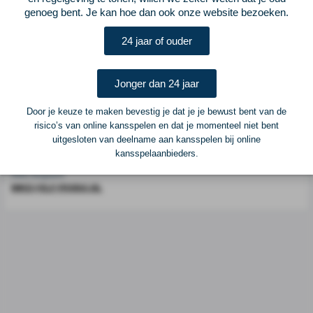
Voetbalcentraal is een merk van
ELF VOETBAL
genoeg bent. Je kan hoe dan ook onze website bezoeken.
Postadres
24 jaar of ouder
ELF Voetbal
Postbus 6684
6503 GD Nijmegen
Jonger dan 24 jaar
Door je keuze te maken bevestig je dat je je bewust bent van de
Adverteren
risico’s van online kansspelen en dat je momenteel niet bent
uitgesloten van deelname aan kansspelen bij online
Voor advertentiemogelijkheden kunt u contact opnemen met:
kansspelaanbieders.
Mike Bogaard
MIKE@ELF-PANNA.NL