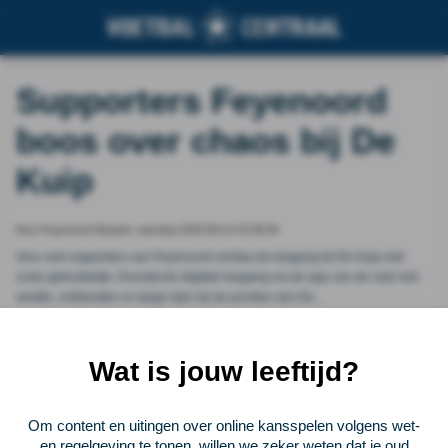
Supporters Feyenoord
boos over chaos bij De
Kuip
Door Feyenoord Netwerk, saturday 2025-09-13 23:38:36
Voor veel supporters van Feyenoord verliep de toegang tot De Kuip niet
zoals gebruikelijk. Doordat de digitale toegang via de app van de club niet
werkte, ontstonden er lange rijen bij de poorten van De...
Vorige
Lees verder bij Feyenoord Netwerk
Volgende
Wat is jouw leeftijd?
Voetbalcentraal
Om content en uitingen over online kansspelen volgens wet-
en regelgeving te tonen, willen we zeker weten dat je oud