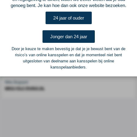
genoeg bent. Je kan hoe dan ook onze website bezoeken.
Voetbalcentraal is een merk van
ELF VOETBAL
24 jaar of ouder
Postadres
ELF Voetbal
Postbus 6684
Jonger dan 24 jaar
6503 GD Nijmegen
Door je keuze te maken bevestig je dat je je bewust bent van de
risico’s van online kansspelen en dat je momenteel niet bent
Adverteren
uitgesloten van deelname aan kansspelen bij online
kansspelaanbieders.
Voor advertentiemogelijkheden kunt u contact opnemen met:
Mike Bogaard
MIKE@ELF-PANNA.NL