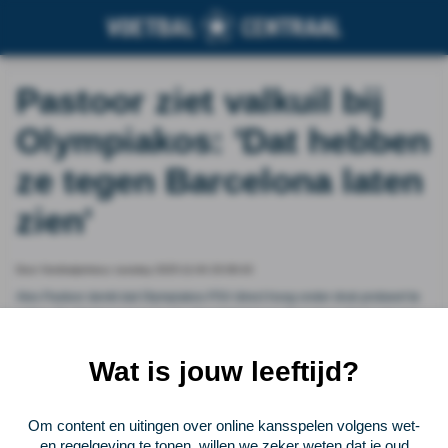
Pastoor ziet valkuil bij
Olympiakos: 'Dat hebben
ze tegen Barcelona laten
zien'
Door Voetbalprimeur, tuesday 2025-11-04 20:08:43
Alex Pastoor denkt dat Olympiakos PSV direct hoog onder druk probeert te
zetten. De Grieken waren in de uitwedstrijd tegen Barcelona (6-1) ook niet
bang om de Spaanse kampioen onder druk te zetten, en dat gaf ze grote
kansen. Tegelijkertijd is het direct een valkuil voor de Griekse kampioen.
Wat is jouw leeftijd?
Vorige
Lees verder bij Voetbalprimeur
Volgende
Om content en uitingen over online kansspelen volgens wet-
en regelgeving te tonen, willen we zeker weten dat je oud