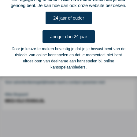
Voetbalcentraal
genoeg bent. Je kan hoe dan ook onze website bezoeken.
24 jaar of ouder
Voetbalcentraal is een merk van
ELF VOETBAL
Postadres
Jonger dan 24 jaar
ELF Voetbal
Postbus 6684
Door je keuze te maken bevestig je dat je je bewust bent van de
6503 GD Nijmegen
risico’s van online kansspelen en dat je momenteel niet bent
uitgesloten van deelname aan kansspelen bij online
kansspelaanbieders.
Adverteren
Voor advertentiemogelijkheden kunt u contact opnemen met:
Mike Bogaard
MIKE@ELF-PANNA.NL