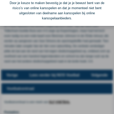
João Neves nog wel voor de aansluitingstreffer van PSG, maar daar bleef
Door je keuze te maken bevestig je dat je je bewust bent van de
het bij voor de titelverdediger. Bayern München zette zo de recordreeks van
risico’s van online kansspelen en dat je momenteel niet bent
meeste overwinningen voor een club uit de beste vijf competities vanaf de
uitgesloten van deelname aan kansspelen bij online
seizoenstart voort. De teller staat nu op zestien zeges terwijl het vorige
kansspelaanbieders.
record op naam stond van het AC Milan van Marco van Basten, Ruud Gullit
en Frank Rijkaard met dertien zeges op rij in 1992. Van de Vens solo
Tottenham boekte thuis een 4-0 zege op Kopenhagen, maar had het toch
even lastig na een rode kaart voor Brennan Johnson in de 55ste minuut, die
eerder op aangeven van Xavi Simons de openingstreffer had gemaakt. Tien
minuten later zorgde Van de Ven voor opluchting. De centrale verdediger
pikte de bal aan de rand van het eigen strafschopgebied op, ontdeed zich op
snelheid van een handvol tegenstanders en schoot na zijn lange rush op de
rand van het andere strafschopgebied raak in de korte hoek: 3-0.
Vorige
Lees verder bij NOS Voetbal
Volgende
Voetbalcentraal
Voetbalcentraal is een merk van
ELF VOETBAL
Postadres