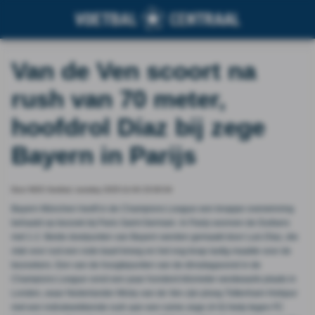
Van de Ven scoort na
rush van 70 meter,
hoofdrol Díaz bij zege
Bayern in Parijs
Door NOS Voetbal, tuesday 2025-11-04 23:00:04
Bayern München heeft in de Champions League een knappe overwinning
behaald op bezoek bij Paris Saint-Germain. In Parijs wonnen de Duitsers
met 1-2. Beide doelpunten van Bayern werden gemaakt door Luis Díaz, die
vlak voor rust een rode kaart kreeg en het nog knap lastig maakte voor de
bezoekers. Een van de hoogtepunten van de dinsdagavond in de
Champions League vond een paar honderd kilometer westwaarts plaats in
Londen, waar Nederlander Micky van de Ven zijn ploeg Tottenham Hotspur
met een indrukwekkende rush aan een ruime zege (4-0) hielp tegen FC