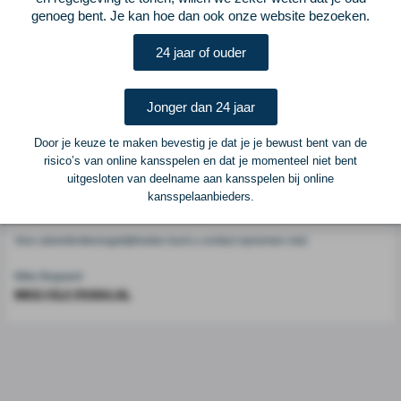
Voetbalcentraal
genoeg bent. Je kan hoe dan ook onze website bezoeken.
24 jaar of ouder
Voetbalcentraal is een merk van
ELF VOETBAL
Postadres
Jonger dan 24 jaar
ELF Voetbal
Postbus 6684
Door je keuze te maken bevestig je dat je je bewust bent van de
6503 GD Nijmegen
risico’s van online kansspelen en dat je momenteel niet bent
uitgesloten van deelname aan kansspelen bij online
kansspelaanbieders.
Adverteren
Voor advertentiemogelijkheden kunt u contact opnemen met:
Mike Bogaard
MIKE@ELF-PANNA.NL