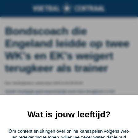
Bondscoach die
Engeland leidde op twee
WK's en EK's weigert
terugkeer als trainer
Door Voetbalprimeur, wednesday 2025-11-05 08:25:05
Gareth Southgate gaat waarschijnlijk nooit meer terugkeren in het
trainersvak. De Britse trainer denkt dat hij geen baan zal krijgen die
vergelijkbaar is met de baan die hij had bij het Engelse nationale
elftal.&nbsp;
Wat is jouw leeftijd?
Vorige
Lees verder bij Voetbalprimeur
Volgende
Om content en uitingen over online kansspelen volgens wet-
en regelgeving te tonen, willen we zeker weten dat je oud