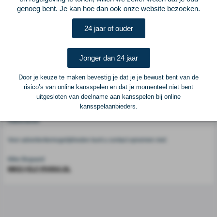
genoeg bent. Je kan hoe dan ook onze website bezoeken.
Voetbalcentraal
24 jaar of ouder
Voetbalcentraal is een merk van
ELF VOETBAL
Jonger dan 24 jaar
Postadres
ELF Voetbal
Door je keuze te maken bevestig je dat je je bewust bent van de
Postbus 6684
risico’s van online kansspelen en dat je momenteel niet bent
6503 GD Nijmegen
uitgesloten van deelname aan kansspelen bij online
kansspelaanbieders.
Adverteren
Voor advertentiemogelijkheden kunt u contact opnemen met:
Mike Bogaard
MIKE@ELF-PANNA.NL