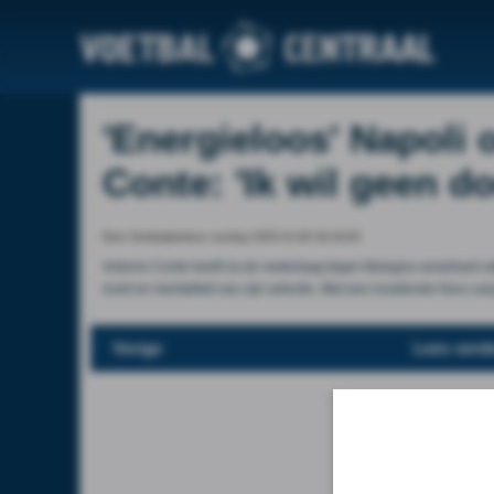
'Energieloos' Napoli 
Conte: 'Ik wil geen d
Door Voetbalprimeur, sunday 2025-11-09 18:19:00
Antonio Conte heeft na de nederlaag tegen Bologna snoeihard uitg
inzet en mentaliteit van zijn selectie. Met een invallende Noa La
Vorige
Lees verde