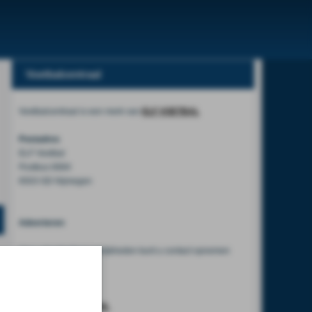
Voetbalcentraal
Voetbalcentraal is een merk van
ELF VOETBAL
Postadres
ELF Voetbal
Postbus 6684
6503 GD Nijmegen
Adverteren
Voor advertentiemogelijkheden kunt u contact opnemen
met:
Mike Bogaard
MIKE@ELF-PANNA.NL