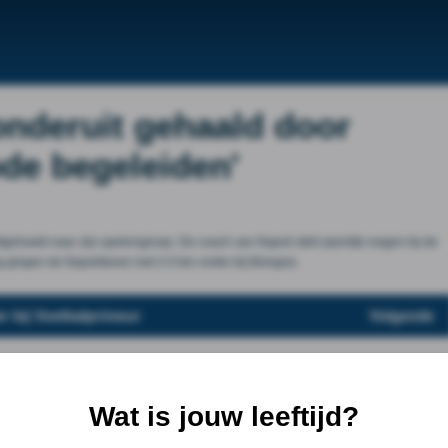
onderuit gehaald door
ode begeleiden'
ehaald naar zijn spelersgroep. De coach van Napoli stelt openlijk vragen bij de
ng gingen de Napolitanen met 2-0 ten onder bij Bologna.
r bij Voetbalprimeur
Volgende
Wat is jouw leeftijd?