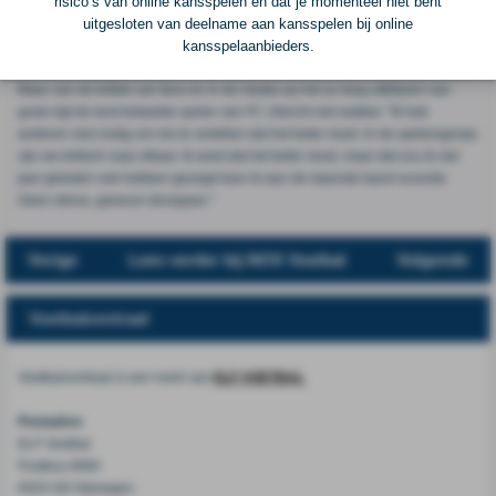
bedenken, maar op zulke momenten moet je gewoon je taak uitvoeren."
risico’s van online kansspelen en dat je momenteel niet bent
Negen minuten na rust viel de 2-0, eveneens uit een standaardsituatie.
uitgesloten van deelname aan kansspelen bij online
Maker van die Utrechtse goal was iemand die al sinds 25 april van dit jaar
kansspelaanbieders.
niet meer had gescoord. Dat vindt spits Sébastien Haller zelf ook best lang.
Maar van de kritiek van fans en in de media op het zo lang uitblijven van
goals ligt de best betaalde speler van FC Utrecht niet wakker. "Ik heb
anderen niet nodig om me te vertellen dat het beter moet. In de spelersgroep
zijn we kritisch naar elkaar. Ik weet dat het beter moet, maar dat zou ik vier
jaar geleden ook hebben gezegd toen ik aan de lopende band scoorde.
Geen stress, gewoon doorgaan."
Vorige
Lees verder bij NOS Voetbal
Volgende
Voetbalcentraal
Voetbalcentraal is een merk van
ELF VOETBAL
Postadres
ELF Voetbal
Postbus 6684
6503 GD Nijmegen