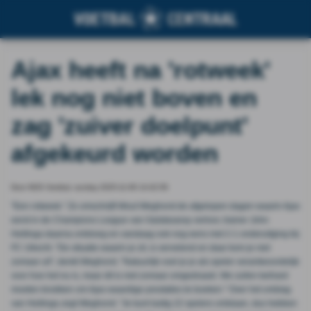
Ajax heeft na 'rotweek'
lek nog niet boven en
zag 'zuiver doelpunt'
afgekeurd worden
Door NOS Voetbal, sunday 2025-11-09 14:42:59
"Een rotweek." Zo omschrijft Wout Weghorst de afgelopen dagen waarin Ajax
eerst in de Champions League van Galatasaray verloor, trainer John
Heitinga daarna ontsloeg en vandaag ook nog eens met 2-1 onderuitging bij
FC Utrecht. "De situatie waarin je zit, is vervelend en daar kom je niet
zomaar uit", denkt Weghorst. "Natuurlijk voel je je als speler verantwoordelijk
voor hoe het nu is, maar dit is niet zomaar omgedraaid. We zullen keihard
moeten knokken om Ajax-waardige prestaties te boeken." Over het ontslag
van Heitinga zegt Weghorst: "Je kunt lastig 22 spelers ontslaan, dus hebben