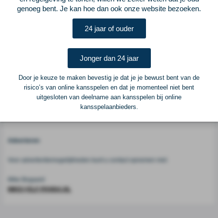
genoeg bent. Je kan hoe dan ook onze website bezoeken.
Vorige
Lees verder bij ELFvoetbal
Volgende
24 jaar of ouder
Voetbalcentraal
Jonger dan 24 jaar
Voetbalcentraal is een merk van
ELF VOETBAL
Door je keuze te maken bevestig je dat je je bewust bent van de
Postadres
risico’s van online kansspelen en dat je momenteel niet bent
ELF Voetbal
uitgesloten van deelname aan kansspelen bij online
Postbus 6684
kansspelaanbieders.
6503 GD Nijmegen
Adverteren
Voor advertentiemogelijkheden kunt u contact opnemen met:
Mike Bogaard
MIKE@ELF-PANNA.NL