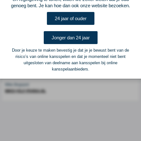
genoeg bent. Je kan hoe dan ook onze website bezoeken.
Voetbalcentraal is een merk van
ELF VOETBAL
24 jaar of ouder
Postadres
ELF Voetbal
Postbus 6684
Jonger dan 24 jaar
6503 GD Nijmegen
Door je keuze te maken bevestig je dat je je bewust bent van de
risico’s van online kansspelen en dat je momenteel niet bent
Adverteren
uitgesloten van deelname aan kansspelen bij online
kansspelaanbieders.
Voor advertentiemogelijkheden kunt u contact opnemen met:
Mike Bogaard
MIKE@ELF-PANNA.NL