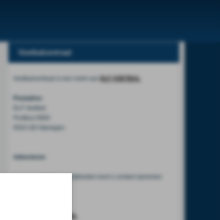
Voetbalcentraal
Voetbalcentraal is een merk van
ELF VOETBAL
Postadres
ELF Voetbal
Postbus 6684
6503 GD Nijmegen
Adverteren
Voor advertentiemogelijkheden kunt u contact opnemen
met:
Mike Bogaard
MIKE@ELF-PANNA.NL