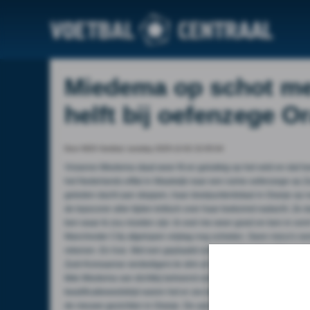
Miedema op schot met 
helft bij oefenzege O
Door NOS Voetbal, tuesday 2025-12-02 22:05:04
Vivianne Miedema staat weer fit en gelukkig op het veld en dat h
het Nederlands elftal in Waalwijk naar een ruime oefenzege op Zui
geleden dacht aan stoppen, haar doelpuntentotaal in Oranje op 
de topscorer aller tijden kritisch over haar toekomst nadacht. Ze
ben waar ik zou moeten zijn: ik voel me weer goed en ben in vorm
Manchester City afgelopen vrijdag nog schieten. Geen risico's n
rekenen. En hoe. Met een geplaatst schot vanaf rand zestien von
Zuid-Koreaanse verdedigers te slim af om de 2-0 binnen te schie
tikte Miedema van dichtbij beheerst ook de 4-0 binnen. Slechts e
kwalificatiewedstrijd waren het er zes tegen Cyprus (12-0). Het 
de nieuwe gezichten in Oranje. De aanvallende middenvelder kreeg