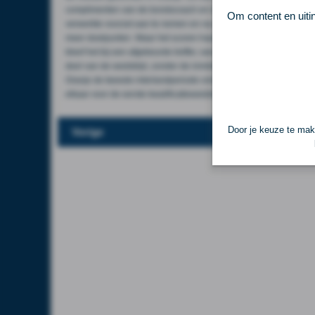
complimenten van de bondscoach en maakte in Waalwijk haar eer
Om content en uiti
verwerkte voorzet aan te nemen en na een stuit binnen te schiet
meer doelpunten. Waar het scoren haar dit seizoen bij Paris Sain
bleef het bij een afgekeurde treffer, vanavond trof zij de paal en 
deel van de wedstrijd, zonder de inmiddels vervangen Miedema, 
Oranje de tweede interlandperiode onder bondscoach Arjan Veuri
elkaar voor de eerste kwalificatiewedstrijden voor het WK van 202
Door je keuze te make
Vorige
Lees ver