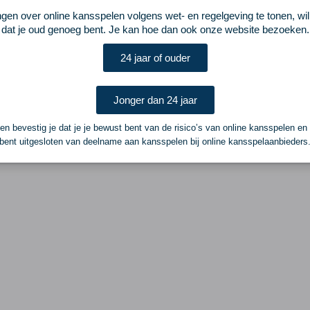
ste interlanddoelpunt. De Zuid-Koreaanse defensie bood haar kans een slecht
ngen over online kansspelen volgens wet- en regelgeving te tonen, wi
en: 5-0. Na rust was met name spits Romée Leuchter nadrukkelijk op zoek naar
dat je oud genoeg bent. Je kan hoe dan ook onze website bezoeken.
t-Germain zo goed afgaat, lukte het deze interlandperiode niet. Tegen Portugal
de kruising. Ook Zuid-Korea kreeg nog kansjes, maar scoorde niet. In het laatste
24 jaar of ouder
werd het spel minder swingend. Zo sloot het door veel blessures gehavende
nk af met twee oefenzeges. Eind februari komt de ploeg van Vuerink weer bij
7, tegen Polen en Ierland.
Jonger dan 24 jaar
n bevestig je dat je je bewust bent van de risico’s van online kansspelen en
der bij NOS Voetbal
Volgende
bent uitgesloten van deelname aan kansspelen bij online kansspelaanbieders