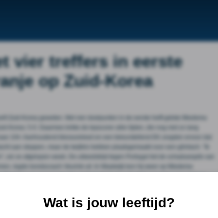
vier treffers in eerste
ranje op Zuid-Korea
eeft Zuid-Korea geweten. Met vier doelpunten in de eerste helft gidste Miedema
d-Korea: 5-0. Daarmee krikte de topscorer aller tijden, die nog niet zo lang
naar 104. Aanhoudend blessureleed en een teleurstellend EK zorgden ervoor dat
 dacht aan stoppen, maar de twijfels hebben plaatsgemaakt voor een glimlach. "Ik
", zei ze afgelopen week. De uitwedstrijd tegen Portugal liet de schaduwspits van
emen, legde bondscoach Veurink uit. In Waalwijk kon hij weer op Miedema
d Miedema na negen minuten al de korte hoek: 1-0. Niet veel later was ze twee
ten en na een half uur haalde ze uit voor de derde. Op aangeven van Lynn Wilms
enmaal scoorde de topscorer vaker in een interland, drie jaar geleden in de WK-
Wat is jouw leeftijd?
slotstuk van de uitermate soepele eerste helft kwam van Ella Peddemors, een van
 na haar eerste basisplaats, afgelopen vrijdag in en tegen Portugal, al