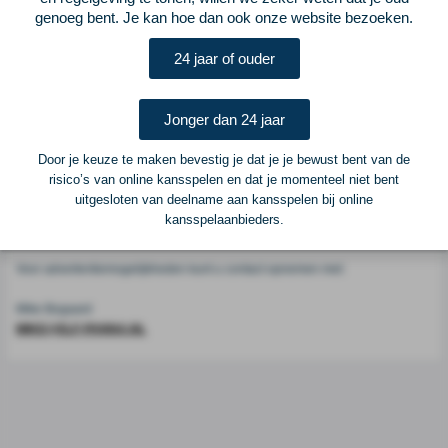
Voetbalcentraal
genoeg bent. Je kan hoe dan ook onze website bezoeken.
24 jaar of ouder
Voetbalcentraal is een merk van
ELF VOETBAL
Postadres
Jonger dan 24 jaar
ELF Voetbal
Postbus 6684
Door je keuze te maken bevestig je dat je je bewust bent van de
6503 GD Nijmegen
risico’s van online kansspelen en dat je momenteel niet bent
uitgesloten van deelname aan kansspelen bij online
kansspelaanbieders.
Adverteren
Voor advertentiemogelijkheden kunt u contact opnemen met:
Mike Bogaard
MIKE@ELF-PANNA.NL