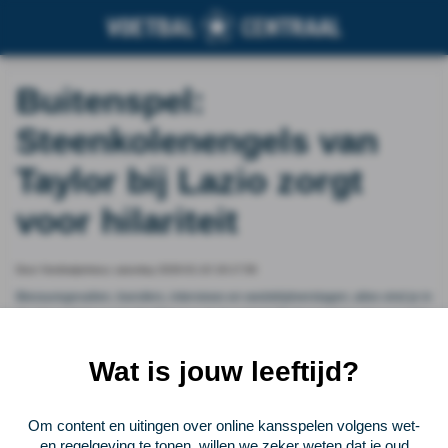
Buitenspel:
Steenkolenengels van
Taylor bij Lazio zorgt
voor hilariteit
Door Voetbalprimeur, saturday 2026-01-10 19:17:56
Blessuregevallen, transfers, interviews en wedstrijdverslagen; alles vind je in
de nieuwslijst van VoetbalPrimeur. In de rubriek 'Buitenspel' houden we jullie
vanaf nu óók op de hoogte van de zaken die een te hoog privégehalte
hebben voor de gewone nieuwslijst, maar zéker het vermelden waard zijn.
Wat is jouw leeftijd?
Vorige
Lees verder bij Voetbalprimeur
Volgende
Om content en uitingen over online kansspelen volgens wet-
en regelgeving te tonen, willen we zeker weten dat je oud