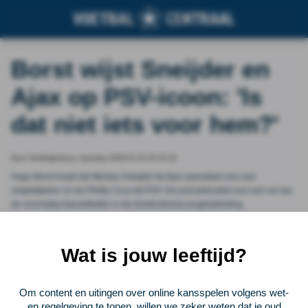
Borst wijst Sneijder en
Ajax op PSV-icoon: 'Is
dat niet iets voor hem?'
Door Voetbalprimeur, saturday 2026-01-10 20:15:19
Hugo Borst hoopt dat Wesley Sneijder bij Ajax openstaat voor een
vergelijkbare rol als Phillip Cocu bij PSV. De journalist pleit voor een rol van
de voormalig topvoetballer in de Amsterdamse jeugdopleiding.
Vorige
Lees verder bij Voetbalprimeur
Volgende
Wat is jouw leeftijd?
Voetbalcentraal
Om content en uitingen over online kansspelen volgens wet-
en regelgeving te tonen, willen we zeker weten dat je oud