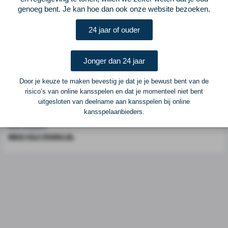
Voetbalcentraal is een merk van
ELF VOETBAL
genoeg bent. Je kan hoe dan ook onze website bezoeken.
Postadres
24 jaar of ouder
ELF Voetbal
Postbus 6684
6503 GD Nijmegen
Jonger dan 24 jaar
Door je keuze te maken bevestig je dat je je bewust bent van de
Adverteren
risico’s van online kansspelen en dat je momenteel niet bent
uitgesloten van deelname aan kansspelen bij online
Voor advertentiemogelijkheden kunt u contact opnemen met:
kansspelaanbieders.
Mike Bogaard
MIKE@ELF-PANNA.NL