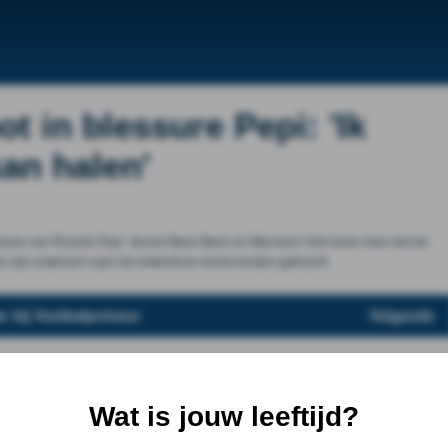
ot in blessure Pepi: 'Ik
kan halen'
ssure van Ricardo Pepi. Vooral Mario Been en Marciano Vink leven mee met de
an zijn onderarm naar het ziekenhuis moest worden gebracht.
r bij Voetbalprimeur
Volgende
Wat is jouw leeftijd?