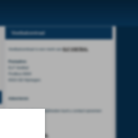
Voetbalcentraal
Voetbalcentraal is een merk van
ELF VOETBAL
Postadres
ELF Voetbal
Postbus 6684
6503 GD Nijmegen
Adverteren
Voor advertentiemogelijkheden kunt u contact opnemen
met:
Mike Bogaard
MIKE@ELF-PANNA.NL