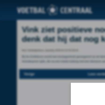
Vink ziet positieve no
denk dat hij dat nog 
Door Voetbalprimeur, saturday 2026-01-10 20:35:04
Bij De Eretribune wordt met verslagenheid gereageerd op de ble
Amerikaanse spits, die na een harde botsing met een blessure a
Vorige
Lees verde