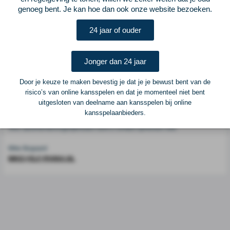
genoeg bent. Je kan hoe dan ook onze website bezoeken.
Voetbalcentraal is een merk van
ELF VOETBAL
24 jaar of ouder
Postadres
ELF Voetbal
Jonger dan 24 jaar
Postbus 6684
6503 GD Nijmegen
Door je keuze te maken bevestig je dat je je bewust bent van de
risico’s van online kansspelen en dat je momenteel niet bent
uitgesloten van deelname aan kansspelen bij online
Adverteren
kansspelaanbieders.
Voor advertentiemogelijkheden kunt u contact opnemen met:
Mike Bogaard
MIKE@ELF-PANNA.NL