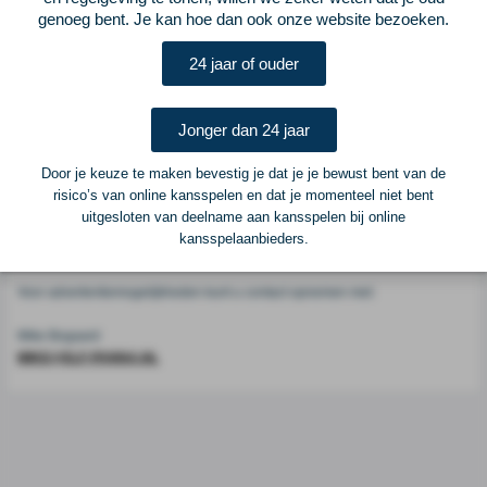
Voetbalcentraal
genoeg bent. Je kan hoe dan ook onze website bezoeken.
24 jaar of ouder
Voetbalcentraal is een merk van
ELF VOETBAL
Postadres
Jonger dan 24 jaar
ELF Voetbal
Postbus 6684
Door je keuze te maken bevestig je dat je je bewust bent van de
6503 GD Nijmegen
risico’s van online kansspelen en dat je momenteel niet bent
uitgesloten van deelname aan kansspelen bij online
kansspelaanbieders.
Adverteren
Voor advertentiemogelijkheden kunt u contact opnemen met:
Mike Bogaard
MIKE@ELF-PANNA.NL