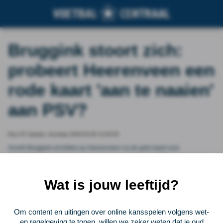
Bruggink stoort zich:
probeert Heerenveen een
rode kaart 'aan te naaien'
aan PSV?
Door FC Update, thursday 2026-02-05 13:45:05
Arnold Bruggink uit kritiek op Heerenveen na de gele kaart voor
PSV&#039;s Jerdy Schouten in de bekerwedstrijd. De ESPN-analist vindt
dat Heerenveen een rode kaart probeerde aan te naaien. Schouten zelf
vond de gele kaart terecht.
Wat is jouw leeftijd?
Vorige
Lees verder bij FC Update
Volgende
Om content en uitingen over online kansspelen volgens wet-
en regelgeving te tonen, willen we zeker weten dat je oud