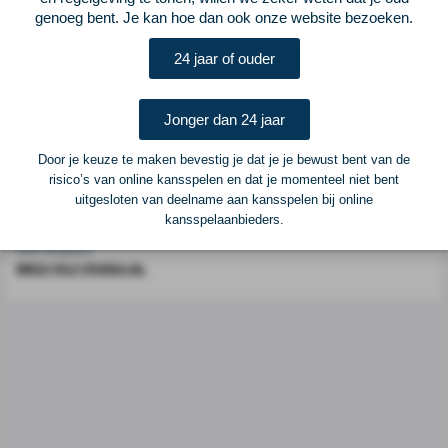
Voetbalcentraal is een merk van
ELF VOETBAL
genoeg bent. Je kan hoe dan ook onze website bezoeken.
Postadres
24 jaar of ouder
ELF Voetbal
Postbus 6684
6503 GD Nijmegen
Jonger dan 24 jaar
Door je keuze te maken bevestig je dat je je bewust bent van de
Adverteren
risico’s van online kansspelen en dat je momenteel niet bent
uitgesloten van deelname aan kansspelen bij online
Voor advertentiemogelijkheden kunt u contact opnemen met:
kansspelaanbieders.
Mike Bogaard
MIKE@ELF-PANNA.NL