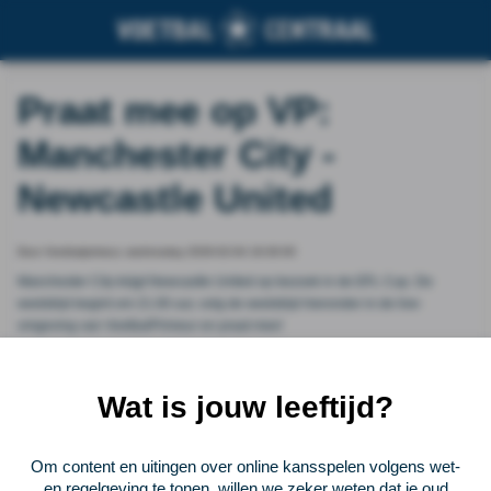
Praat mee op VP:
Manchester City -
Newcastle United
Door Voetbalprimeur, wednesday 2026-02-04 19:30:00
Manchester City krijgt Newcastle United op bezoek in de EFL Cup. De
wedstrijd begint om 21.00 uur, volg de wedstrijd hieronder in de live-
omgeving van VoetbalPrimeur en praat mee!
Vorige
Lees verder bij Voetbalprimeur
Volgende
Wat is jouw leeftijd?
Voetbalcentraal
Om content en uitingen over online kansspelen volgens wet-
en regelgeving te tonen, willen we zeker weten dat je oud