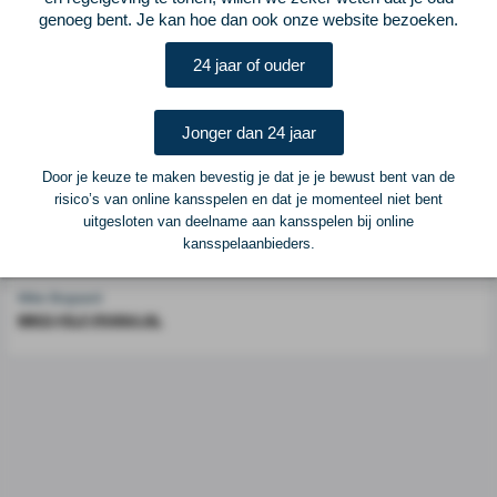
genoeg bent. Je kan hoe dan ook onze website bezoeken.
Voetbalcentraal is een merk van
ELF VOETBAL
24 jaar of ouder
Postadres
ELF Voetbal
Postbus 6684
Jonger dan 24 jaar
6503 GD Nijmegen
Door je keuze te maken bevestig je dat je je bewust bent van de
risico’s van online kansspelen en dat je momenteel niet bent
Adverteren
uitgesloten van deelname aan kansspelen bij online
kansspelaanbieders.
Voor advertentiemogelijkheden kunt u contact opnemen met:
Mike Bogaard
MIKE@ELF-PANNA.NL