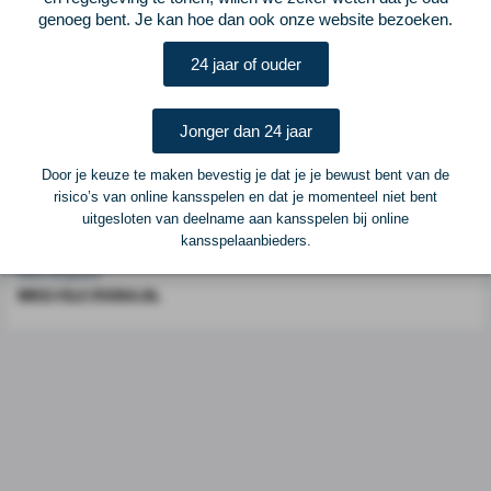
Voetbalcentraal is een merk van
ELF VOETBAL
genoeg bent. Je kan hoe dan ook onze website bezoeken.
Postadres
24 jaar of ouder
ELF Voetbal
Postbus 6684
6503 GD Nijmegen
Jonger dan 24 jaar
Door je keuze te maken bevestig je dat je je bewust bent van de
Adverteren
risico’s van online kansspelen en dat je momenteel niet bent
uitgesloten van deelname aan kansspelen bij online
Voor advertentiemogelijkheden kunt u contact opnemen met:
kansspelaanbieders.
Mike Bogaard
MIKE@ELF-PANNA.NL