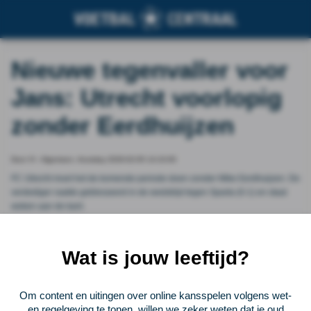
Nieuwe tegenvaller voor
Jans: Utrecht voorlopig
zonder Eerdhuijzen
Door VI - Algemeen, thursday 2026-02-05 14:10:00
FC Utrecht moet het de komende periode doen zonder Mike Eerdhuijzen. De
verdediger raakte geblesseerd in de wedstrijd tegen Sparta (0-1) en staat
weken aan de kant.
Vorige
Lees verder bij VI - Algemeen
Volgende
Wat is jouw leeftijd?
Voetbalcentraal
Om content en uitingen over online kansspelen volgens wet-
en regelgeving te tonen, willen we zeker weten dat je oud