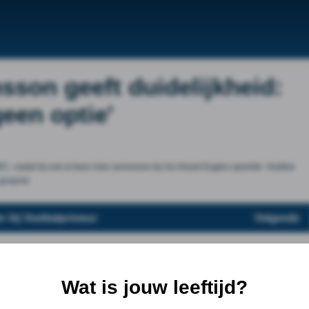
son geeft duidelijkheid:
een optie'
NEC, nadat hij ook al twee hele seizoenen bij Go Ahead Eagles speelde. Voetbal
 gesprek.
r bij Voetbalprimeur
Volgende
Wat is jouw leeftijd?