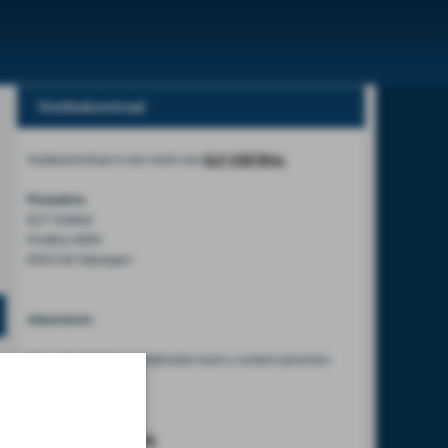
Voetbalcentraal
Voetbalcentraal is een merk van
ELF VOETBAL
Postadres
ELF Voetbal
Postbus 6684
6503 GD Nijmegen
Adverteren
Voor advertentiemogelijkheden kunt u contact opnemen
met:
Mike Bogaard
MIKE@ELF-PANNA.NL