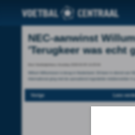
NEC-aanwinst Willums
'Terugkeer was echt g
Door Voetbalprimeur, thursday 2026-02-05 14:25:04
Willum Willumsson is terug in Nederland. Dit keer in dienst van 
International ging met de aanvallend ingestelde middenvelder in
Vorige
Lees verde