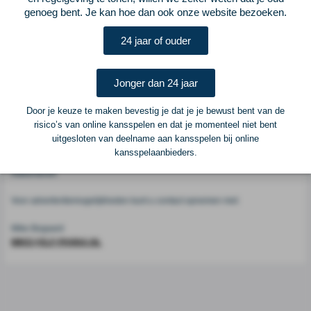
genoeg bent. Je kan hoe dan ook onze website bezoeken.
Voetbalcentraal
24 jaar of ouder
Voetbalcentraal is een merk van
ELF VOETBAL
Jonger dan 24 jaar
Postadres
ELF Voetbal
Door je keuze te maken bevestig je dat je je bewust bent van de
Postbus 6684
risico’s van online kansspelen en dat je momenteel niet bent
6503 GD Nijmegen
uitgesloten van deelname aan kansspelen bij online
kansspelaanbieders.
Adverteren
Voor advertentiemogelijkheden kunt u contact opnemen met:
Mike Bogaard
MIKE@ELF-PANNA.NL