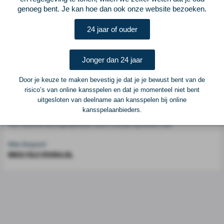
genoeg bent. Je kan hoe dan ook onze website bezoeken.
Voetbalcentraal is een merk van
ELF VOETBAL
24 jaar of ouder
Postadres
ELF Voetbal
Jonger dan 24 jaar
Postbus 6684
6503 GD Nijmegen
Door je keuze te maken bevestig je dat je je bewust bent van de
risico’s van online kansspelen en dat je momenteel niet bent
uitgesloten van deelname aan kansspelen bij online
Adverteren
kansspelaanbieders.
Voor advertentiemogelijkheden kunt u contact opnemen met:
Mike Bogaard
MIKE@ELF-PANNA.NL