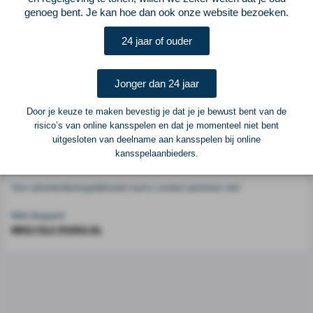
Voetbalcentraal
genoeg bent. Je kan hoe dan ook onze website bezoeken.
24 jaar of ouder
Voetbalcentraal is een merk van
ELF VOETBAL
Postadres
Jonger dan 24 jaar
ELF Voetbal
Postbus 6684
Door je keuze te maken bevestig je dat je je bewust bent van de
6503 GD Nijmegen
risico’s van online kansspelen en dat je momenteel niet bent
uitgesloten van deelname aan kansspelen bij online
kansspelaanbieders.
Adverteren
Voor advertentiemogelijkheden kunt u contact opnemen met:
Mike Bogaard
MIKE@ELF-PANNA.NL