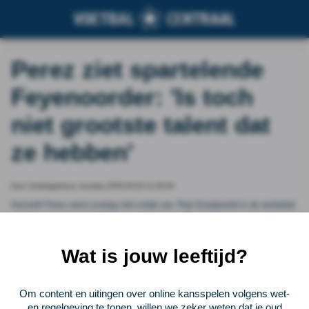
Perez ziet spartelende
Feyenoorder: 'Is toch
niet grootste talent dat
ze hebben'
Door Voetbalprimeur, tuesday 2026-03-03 11:55:05
Kenneth Perez werd zondag niet vrolijk van Thijs Kraaijeveld in de wedstrijd
van Feyenoord tegen FC Twente (2-0 verlies). De analist zag dat de
middenvelder geen idee had wat hij aan het doen was op het Rotterdamse
middenveld.
Wat is jouw leeftijd?
Vorige
Lees verder bij Voetbalprimeur
Volgende
Om content en uitingen over online kansspelen volgens wet-
en regelgeving te tonen, willen we zeker weten dat je oud