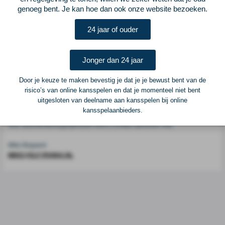
genoeg bent. Je kan hoe dan ook onze website bezoeken.
Voetbalcentraal is een merk van
ELF VOETBAL
24 jaar of ouder
Postadres
ELF Voetbal
Jonger dan 24 jaar
Postbus 6684
6503 GD Nijmegen
Door je keuze te maken bevestig je dat je je bewust bent van de
risico’s van online kansspelen en dat je momenteel niet bent
uitgesloten van deelname aan kansspelen bij online
Adverteren
kansspelaanbieders.
Voor advertentiemogelijkheden kunt u contact opnemen met:
Mike Bogaard
MIKE@ELF-PANNA.NL